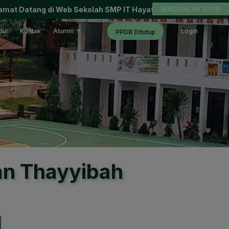
tang di Web Sekolah SMP IT Hayatan Thayyibah Sukabumi
8/6/2026, 04:37:09
ul
Kontak
Alumni
Login
PPDB Ditutup
an Thayyibah