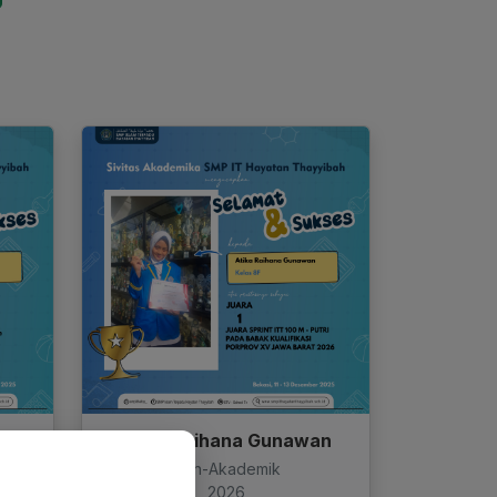
Atika Raihana Gunawan
Non-Akademik
2026