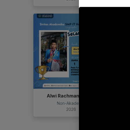
Alwi Rachman Henan
Am
Non-Akademik
2026