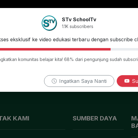
‹
1
2
3
4
5
›
STv SchoolTv
1.1K subscribers
ses eksklusif ke video edukasi terbaru dengan subscribe c
ngkatkan komunitas belajar kita! 68% dari pengunjung sudah subscri
Ingatkan Saya Nanti
Su
TAK KAMI
SUMBER DAYA
M
B