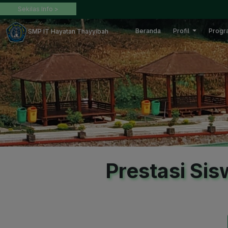
Sekilas Info >
Beranda
Profil
Prog
SMP IT Hayatan Thayyibah
Prestasi Si