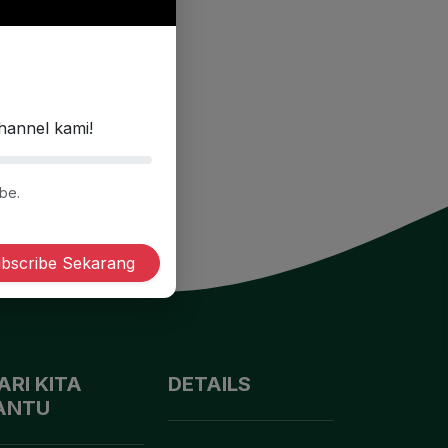
hannel kami!
be.
bscribe Sekarang
ARI KITA
DETAILS
ANTU