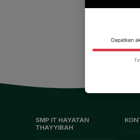
Dapatkan ak
Ti
SMP IT HAYATAN
KON
THAYYIBAH